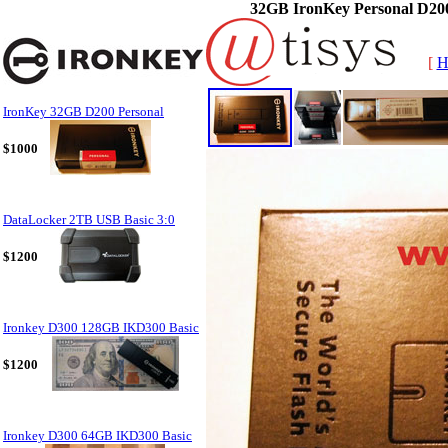
32GB IronKey Personal D20
[
H
IronKey 32GB D200 Personal
$1000
DataLocker 2TB USB Basic 3:0
$1200
Ironkey D300 128GB IKD300 Basic
$1200
Ironkey D300 64GB IKD300 Basic