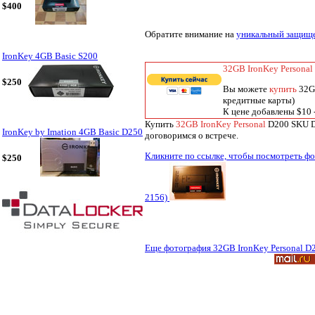
$400
Обратите внимание на
уникальный защище
IronKey 4GB Basic S200
32GB IronKey Persona
$250
Вы можете
купить
32GB
кредитные карты)
К цене добавлены $10 -
Купить
32GB IronKey Personal
D200 SKU D2
IronKey by Imation 4GB Basic D250
договоримся о встрече.
Кликните по ссылке, чтобы посмотреть ф
$250
2156)
Еще фотография 32GB IronKey Personal D