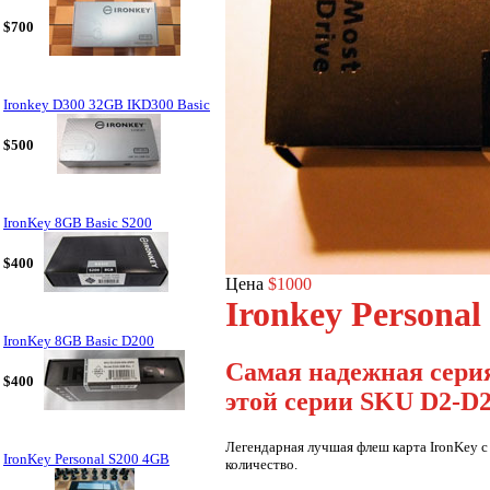
$700
Ironkey D300 32GB IKD300 Basic
$500
IronKey 8GB Basic S200
$400
Цена
$1000
Ironkey Persona
IronKey 8GB Basic D200
Самая надежная серия
$400
этой серии SKU D2-D2
Легендарная лучшая флеш карта IronKey 
IronKey Personal S200 4GB
количество.