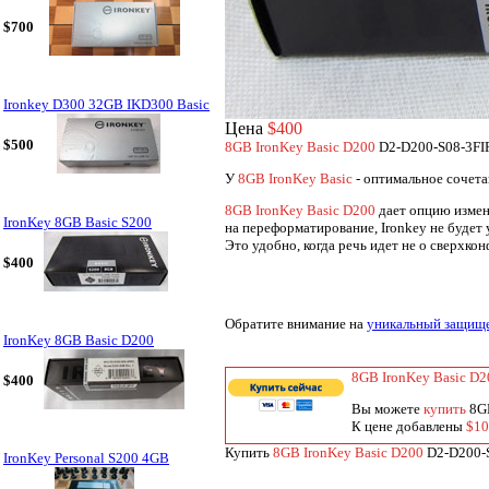
$700
Ironkey D300 32GB IKD300 Basic
Цена
$400
$500
8GB IronKey Basic D200
D2-D200-S08-3FI
У
8GB IronKey Basic
- оптимальное сочета
8GB IronKey Basic D200
дает опцию измен
IronKey 8GB Basic S200
на переформатирование, Ironkey не будет 
Это удобно, когда речь идет не о сверхко
$400
Обратите внимание на
уникальный защище
IronKey 8GB Basic D200
8GB IronKey Basic D2
$400
Вы можете
купить
8GB
К цене добавлены
$10
Купить
8GB IronKey Basic D200
D2-D200-S
IronKey Personal S200 4GB