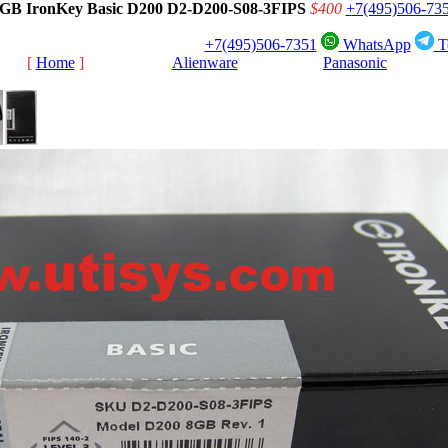
GB IronKey Basic D200 D2-D200-S08-3FIPS
$400
+7(495)506-73
+7(495)506-7351
WhatsApp
T
[
Home
]
[
Alienware
]
[
Panasonic
]