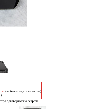
yPal
(любые кредитные карты)
е)
тро договоримся о встрече.