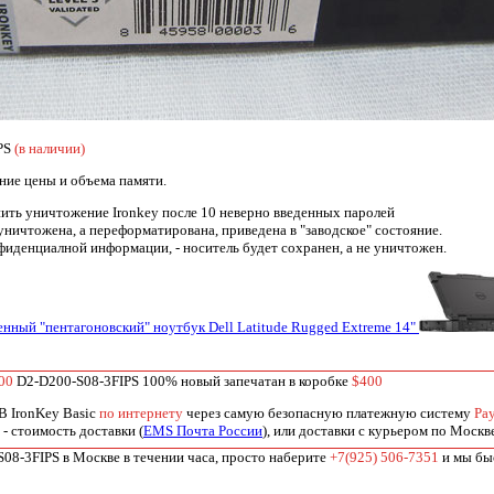
PS
(в наличии)
ние цены и объема памяти.
ить уничтожение Ironkey после 10 неверно введенных паролей
уничтожена, а переформатирована, приведена в "заводское" состояние.
нфиденциалной информации, - носитель будет сохранен, а не уничтожен.
нный "пентагоновский" ноутбук Dell Latitude Rugged Extreme 14"
00
D2-D200-S08-3FIPS 100% новый запечатан в коробке
$400
 IronKey Basic
по интернету
через самую безопасную платежную систему
Pa
- стоимость доставки (
EMS Почта России
), или доставки с курьером по Москв
08-3FIPS в Москве в течении часа, просто наберите
+7(925) 506-7351
и мы быс