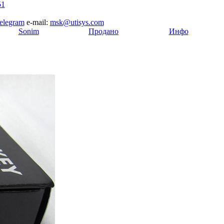
51
elegram
e-mail:
msk@utisys.com
[
Sonim
]
[
Продано
]
[
Инфо
]